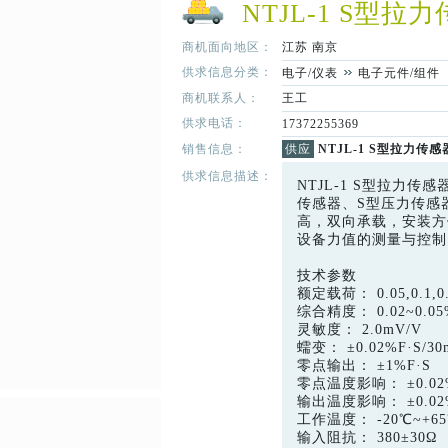
NTJL-1 S型拉
商机面向地区：
江苏
南京
供求信息分类：
电子/仪表
电子元件/组件
商机联系人：
王工
供求电话：
17372255369
销售信息：
供应
NTJL-1 S型拉力传感
供求信息描述：
NTJL-1 S型拉力
传感器、S型压力传感器
高，双向承载，安装方
设备力值的测量与控制
技术参数
额定载荷： 0.05,0.1,0.2,0
综合精度： 0.02~0.05
灵敏度： 2.0mV/V
蠕变： ±0.02%F·S/30
零点输出： ±1%F·S
零点温度影响： ±0.02%
输出温度影响： ±0.02%
工作温度： -20℃~+6
输入阻抗： 380±30Ω