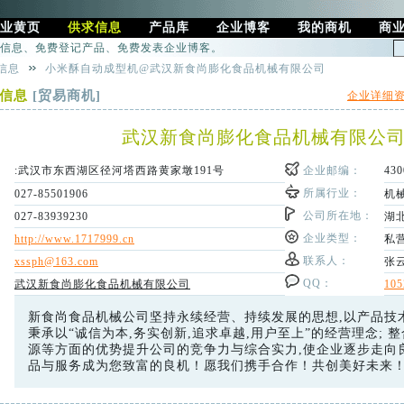
业黄页
供求信息
产品库
企业博客
我的商机
商
信息、免费登记产品、免费发表企业博客。
信息
小米酥自动成型机@武汉新食尚膨化食品机械有限公司
求信息
[贸易商机]
企业详细
武汉新食尚膨化食品机械有限公
：
:武汉市东西湖区径河塔西路黄家墩191号
企业邮编：
430
：
所属行业：
027-85501906
机
：
公司所在地：
027-83939230
湖
：
企业类型：
http://www.1717999.cn
私
：
联系人：
xssph@163.com
张
：
QQ：
武汉新食尚膨化食品机械有限公司
105
：
新食尚食品机械公司坚持永续经营、持续发展的思想,以产品技
秉承以“诚信为本,务实创新,追求卓越,用户至上”的经营理念;
源等方面的优势提升公司的竞争力与综合实力,使企业逐步走向
品与服务成为您致富的良机！愿我们携手合作！共创美好未来