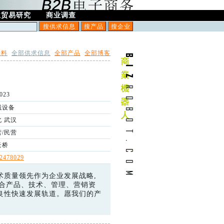
业贸易研究
商业调查
资料
全部供求信息
全部产品
全部博客
司
023
械设备
北
武汉
营/民营
云桥
2478029
术质量领先作为企业发展战略,
 整合产品、技术、管理、营销资
良性快速发展轨道。愿我们的产
！