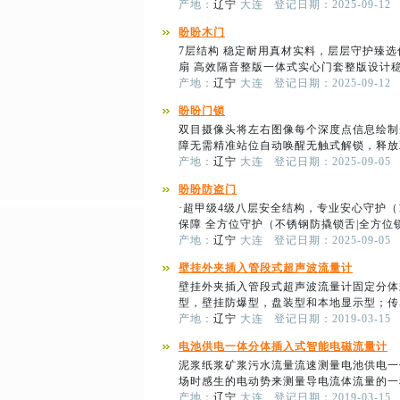
产地：
辽宁
大连
登记日期：2025-09-12
盼盼木门
7层结构 稳定耐用真材实料，层层守护臻
扇 高效隔音整版一体式实心门套整版设计稳
产地：
辽宁
大连
登记日期：2025-09-12
盼盼门锁
双目摄像头将左右图像每个深度点信息绘制
障无需精准站位自动唤醒无触式解锁，释放
产地：
辽宁
大连
登记日期：2025-09-05
盼盼防盗门
·超甲级4级八层安全结构，专业安心守护（1.0m
保障 全方位守护（不锈钢防撬锁舌|全方位锁点
产地：
辽宁
大连
登记日期：2025-09-05
壁挂外夹插入管段式超声波流量计
壁挂外夹插入管段式超声波流量计固定分体
型，壁挂防爆型，盘装型和本地显示型；传
产地：
辽宁
大连
登记日期：2019-03-15
电池供电一体分体插入式智能电磁流量计
泥浆纸浆矿浆污水流量流速测量电池供电一
场时感生的电动势来测量导电流体流量的一
产地：
辽宁
大连
登记日期：2019-03-15