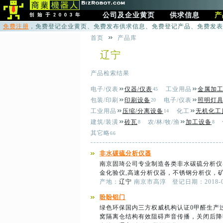
公司及企业黄页
供求信息
产
免费注册
，免费登记企业黄页、免费发布供求信息、免费登记产品、免费发表
首页
产品库
辽宁
产品检索结果
电子/仪表
仪器/仪表
工业用品
金属加
45
包装/印刷
印刷设备
电子/仪表
照明灯
20
工业用品
压缩/分离设备
化工
无机化工
14
建筑/装潢
砖瓦
农/林/牧/渔
加工设备
8
8
其它略
66
非水碳硫分析仪器
南京固琦公司专业制造各类非水碳硫分析仪
金化验仪,高速分析仪器，不锈钢分析仪，矿
产地：
辽宁
南京市高淳
登记日期：2018-0
盼盼铝门
绿色环保国内三方权威机构认证0甲醛生产过
窝隔离仓结构有效阻碍声音传播，关闭后降噪