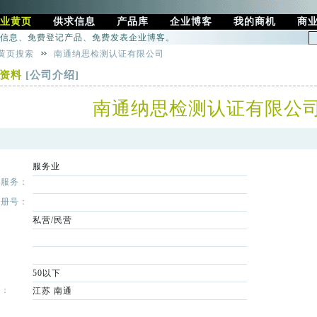
业黄页
供求信息
产品库
企业博客
我的商机
商
信息、免费登记产品、免费发表企业博客。
黄页搜索
南通纳思检测认证有限公司
细资料
[公司介绍]
南通纳思检测认证有限公
：
服务业
及服务：
注册号：
：
私营/民营
：
：
：
50以下
地：
江苏
南通
：